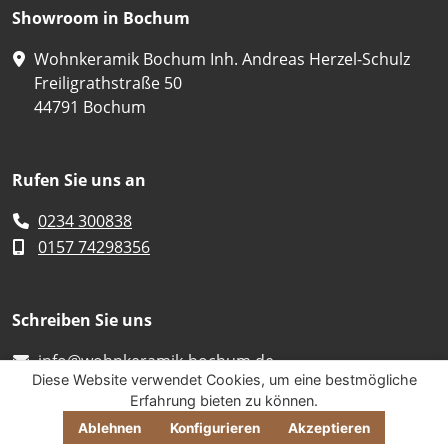
Showroom in Bochum
Wohnkeramik Bochum Inh. Andreas Herzel-Schulz
Freiligrathstraße 50
44791 Bochum
Rufen Sie uns an
0234 300838
0157 74298356
Schreiben Sie uns
inf
o@woh
nk
eram
ik-bo
chum
.de
Diese Website verwendet Cookies, um eine bestmögliche
Erfahrung bieten zu können.
Ablehnen
Konfigurieren
Akzeptieren
GRATIS MUSTER
ONLINEKAUF
IMPRESSUM
DATENSCHUTZ
COOKIES