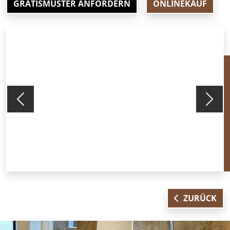
GRATISMUSTER ANFORDERN
ONLINEKAUF
Vorherige
Näch
ZURÜCK